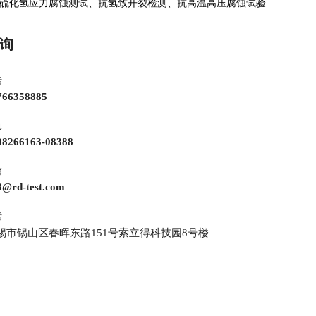
化氢应力腐蚀测试、抗氢致开裂检测、抗高温高压腐蚀试验
询
话
766358885
真
08266163-08388
箱
8@rd-test.com
话
锡市锡山区春晖东路151号索立得科技园8号楼