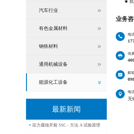
★ 抗硫
汽车行业
业务咨
有色金属材料
电
17
钢铁材料
传
40
通用机械设备
邮
09
能源化工设备
电
无
最新新闻
应力腐蚀开裂 SSC - 方法 A 试验原理