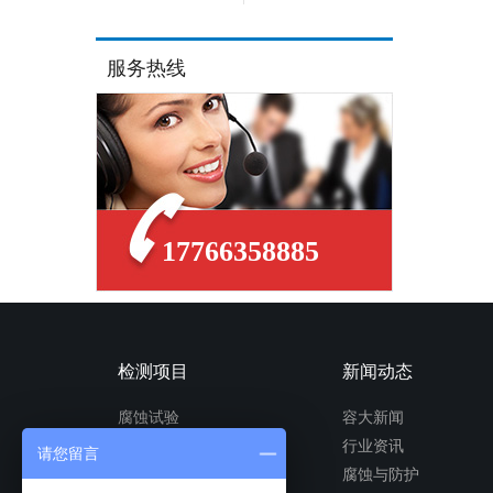
服务热线
17766358885
检测项目
新闻动态
腐蚀试验
容大新闻
可靠性试验
行业资讯
请您留言
镀层测试
腐蚀与防护