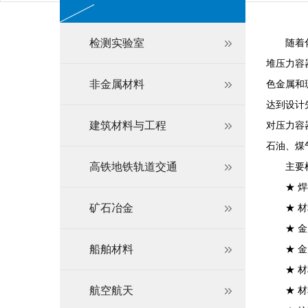
检测实验室
随着化工
堆压力容
非金属材料
色金属和
达到设计
建筑材料与工程
对压力容
石油、煤
高铁地铁轨道交通
主要检
★ 焊
矿石冶金
★ 材
★ 金属
船舶材料
★ 金
★ 材料
航空航天
★ 材料