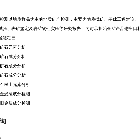
以地质样品为主的地质矿产检测，主要为地质找矿、基础工程建设、矿
试验、岩矿鉴定及岩矿物性实验等研究报告，同时承担冶金矿产品进出口
测项目：
矿石元素分析
矿石成分分析
矿石成分分析
矿石成分分析
石稀土元素分析
金残渣成分检测
旧金属成分检测
询
话