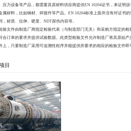
、压力设备等产品，都需要其原材料供应商提供EN 10204证书，来证明设
金属材料，比如钢材、焊接件等产品。EN 10204标准上面并没有对证
同，
材质
、
拉伸
、
硬度
、
NDT
探伤内容等。
型检验文件由制造厂商指定检验代表（与制造部门无关）和采购方指定的
符合订单的要求并提供试验数据。此类型检验文件允许制造厂将其原始产品
件上，只要制造厂采用可追溯性程序并能提供所要求的相应的检验文件即可
书项目
书