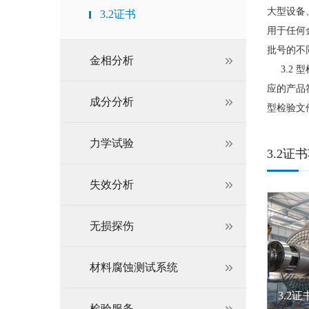
大型设备
3.2证书
用于任何
批号的不
金相分析
3.2 
应的产品
成分分析
型检验文
力学试验
3.2证
失效分析
无损探伤
材料腐蚀测试系统
3.2证
检验服务