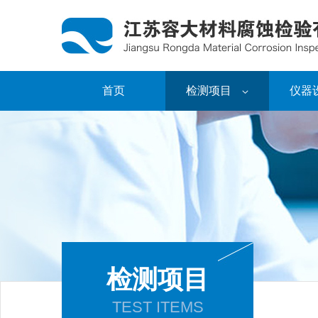
首页
检测项目
仪器
检测项目
TEST ITEMS