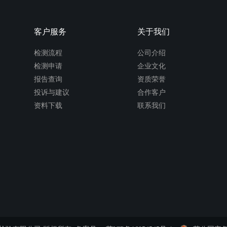
客户服务
关于我们
检测流程
公司介绍
检测申请
企业文化
报告查询
资质荣誉
投诉与建议
合作客户
资料下载
联系我们