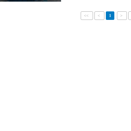
型检验文件由制造厂商指定检验代表（与
门无关）和采购方指定的检验代表或官
指定的检验人员编制，在文件中表明所
<<
<
1
>
品符合订单的...
 >