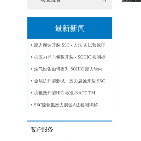
3.2 
制造部
方条例
供应的产
最新新闻
查看详情
应力腐蚀开裂 SSC - 方法 A 试验原理
与操作详解
抗应力导向氢致开裂 - SOHIC 检测标
准与试验方法
油气设备如何提升 SOHIC 应力导向
氢致开裂抗力
金属抗开裂测试：应力腐蚀开裂 SSC
- 方法 A
抗氢致开裂HIC 标准-NACE TM
0284-2016
SSC硫化氢应力腐蚀A法检测详解
客户服务